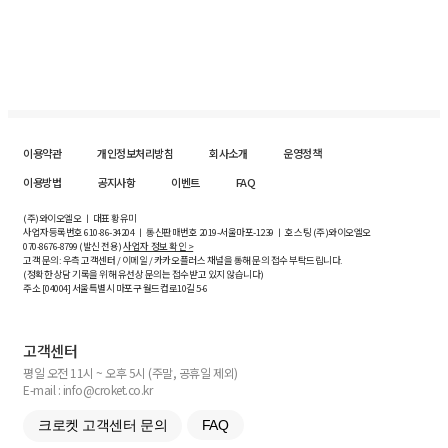
이용약관
개인정보처리방침
회사소개
운영정책
이용방법
공지사항
이벤트
FAQ
(주)와이오엘오 ㅣ 대표 황유미
사업자등록번호
610-86-34204
ㅣ 통신판매번호 2019-서울마포-1239 ㅣ 호스팅 (주)와이오엘오
070-8676-8799 (발신 전용)
사업자 정보 확인 >
고객 문의: 우측 고객센터 / 이메일 / 카카오플러스 채널을 통해 문의 접수 부탁드립니다.
(정확한 상담 기록을 위해 유선상 문의는 접수받고 있지 않습니다)
주소 [
04004
] 서울특별시 마포구 월드컵로10길
5-6
고객센터
평일 오전 11시 ~ 오후 5시 (주말, 공휴일 제외)
E-mail : info@croket.co.kr
크로켓 고객센터 문의
FAQ