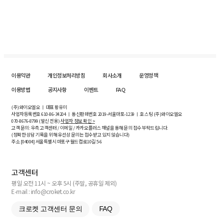
이용약관
개인정보처리방침
회사소개
운영정책
이용방법
공지사항
이벤트
FAQ
(주)와이오엘오 ㅣ 대표 황유미
사업자등록번호
610-86-34204
ㅣ 통신판매번호 2019-서울마포-1239 ㅣ 호스팅 (주)와이오엘오
070-8676-8799 (발신 전용)
사업자 정보 확인 >
고객 문의: 우측 고객센터 / 이메일 / 카카오플러스 채널을 통해 문의 접수 부탁드립니다.
(정확한 상담 기록을 위해 유선상 문의는 접수받고 있지 않습니다)
주소 [
04004
] 서울특별시 마포구 월드컵로10길
5-6
고객센터
평일 오전 11시 ~ 오후 5시 (주말, 공휴일 제외)
E-mail : info@croket.co.kr
크로켓 고객센터 문의
FAQ