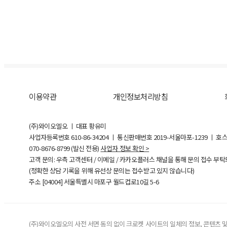
이용약관
개인정보처리방침
(주)와이오엘오 ㅣ 대표 황유미
사업자등록번호
610-86-34204
ㅣ 통신판매번호 2019-서울마포-1239 ㅣ 호
070-8676-8799 (발신 전용)
사업자 정보 확인 >
고객 문의: 우측 고객센터 / 이메일 / 카카오플러스 채널을 통해 문의 접수 부
(정확한 상담 기록을 위해 유선상 문의는 접수받고 있지 않습니다)
주소 [
04004
] 서울특별시 마포구 월드컵로10길
5-6
(주)와이오엘오의 사전 서면 동의 없이 크로켓 사이트의 일체의 정보, 콘텐츠 및 