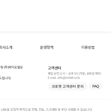
회사소개
운영정책
이용방법
스팅 (주)와이오엘오
고객센터
평일 오전 11시 ~ 오후 5시 (주말, 공휴일 제외)
E-mail : info@croket.co.kr
탁드립니다.
크로켓 고객센터 문의
FAQ
UI등을 상업적 목적으로 전재, 전송, 스크래핑 등 무단 사용할 수 없습니다.