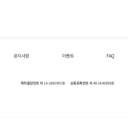
공지사항
이벤트
FAQ
특허출원번호
제 10-1865905호
상표등록번호
제 40-1643898호