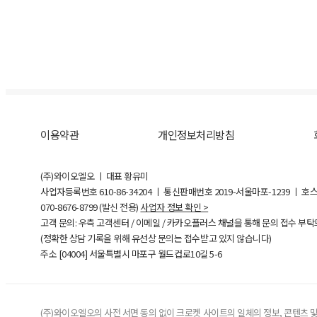
이용약관
개인정보처리방침
(주)와이오엘오 ㅣ 대표 황유미
사업자등록번호
610-86-34204
ㅣ 통신판매번호 2019-서울마포-1239 ㅣ 호
070-8676-8799 (발신 전용)
사업자 정보 확인 >
고객 문의: 우측 고객센터 / 이메일 / 카카오플러스 채널을 통해 문의 접수 부
(정확한 상담 기록을 위해 유선상 문의는 접수받고 있지 않습니다)
주소 [
04004
] 서울특별시 마포구 월드컵로10길
5-6
(주)와이오엘오의 사전 서면 동의 없이 크로켓 사이트의 일체의 정보, 콘텐츠 및 