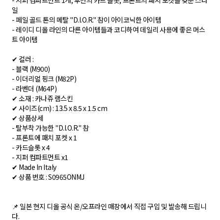
- 지퍼 컴파트먼트 1개, 후면의 카드 슬롯, 프론트의 패치 포켓을 갖춘 스타
일
- 페일 골드 톤의 메탈 "D.I.O.R." 참이 아이코닉한 아이템
- 레이디 디올 라인의 다른 아이템들과 코디하여 데일리 사용에 좋은 머스
트 아이템
✔ 컬러 :
- 블랙 (M900)
- 이더리얼 핑크 (M82P)
- 라벤더 (M64P)
✔ 소재 : 카나쥬 램스킨
✔ 사이즈(cm) : 13.5 x 8.5 x 1.5 cm
✔ 상품상세
- 탈부착 가능한 "D.I.O.R." 참
- 프론트에 패치 포켓 x 1
- 카드슬롯 x 4
- 지퍼 컴파트먼트 x1
✔ Made In Italy
✔ 상품 번호 : S0965ONMJ
📌 일본 현지 디올 공식 온/오프라인 매장에서 직접 구입 및 발송해 드립니
다.