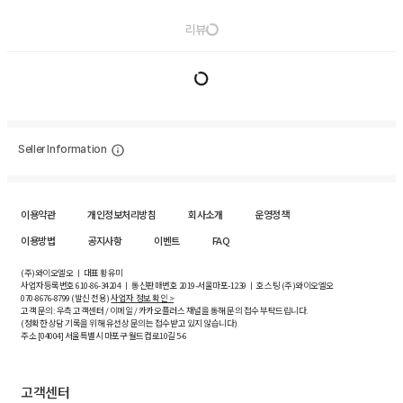
리뷰
Seller Information
이용약관
개인정보처리방침
회사소개
운영정책
이용방법
공지사항
이벤트
FAQ
(주)와이오엘오 ㅣ 대표 황유미
사업자등록번호
610-86-34204
ㅣ 통신판매번호 2019-서울마포-1239 ㅣ 호스팅 (주)와이오엘오
070-8676-8799 (발신 전용)
사업자 정보 확인 >
고객 문의: 우측 고객센터 / 이메일 / 카카오플러스 채널을 통해 문의 접수 부탁드립니다.
(정확한 상담 기록을 위해 유선상 문의는 접수받고 있지 않습니다)
주소 [
04004
] 서울특별시 마포구 월드컵로10길
5-6
고객센터