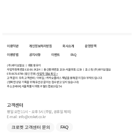
이용약관
개인정보처리방침
회사소개
운영정책
이용방법
공지사항
이벤트
FAQ
(주)와이오엘오 ㅣ 대표 황유미
사업자등록번호
610-86-34204
ㅣ 통신판매번호 2019-서울마포-1239 ㅣ 호스팅 (주)와이오엘오
070-8676-8799 (발신 전용)
사업자 정보 확인 >
고객 문의: 우측 고객센터 / 이메일 / 카카오플러스 채널을 통해 문의 접수 부탁드립니다.
(정확한 상담 기록을 위해 유선상 문의는 접수받고 있지 않습니다)
주소 [
04004
] 서울특별시 마포구 월드컵로10길
5-6
고객센터
평일 오전 11시 ~ 오후 5시 (주말, 공휴일 제외)
E-mail : info@croket.co.kr
크로켓 고객센터 문의
FAQ