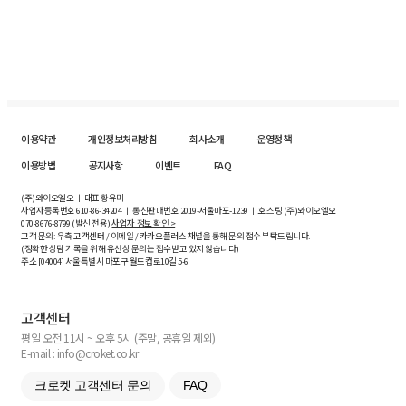
이용약관
개인정보처리방침
회사소개
운영정책
이용방법
공지사항
이벤트
FAQ
(주)와이오엘오 ㅣ 대표 황유미
사업자등록번호
610-86-34204
ㅣ 통신판매번호 2019-서울마포-1239 ㅣ 호스팅 (주)와이오엘오
070-8676-8799 (발신 전용)
사업자 정보 확인 >
고객 문의: 우측 고객센터 / 이메일 / 카카오플러스 채널을 통해 문의 접수 부탁드립니다.
(정확한 상담 기록을 위해 유선상 문의는 접수받고 있지 않습니다)
주소 [
04004
] 서울특별시 마포구 월드컵로10길
5-6
고객센터
평일 오전 11시 ~ 오후 5시 (주말, 공휴일 제외)
E-mail : info@croket.co.kr
크로켓 고객센터 문의
FAQ