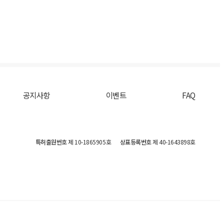
공지사항
이벤트
FAQ
특허출원번호
제 10-1865905호
상표등록번호
제 40-1643898호