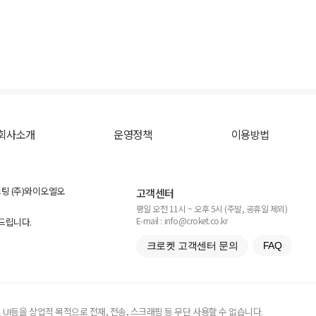
회사소개
운영정책
이용방법
스팅 (주)와이오엘오
고객센터
평일 오전 11시 ~ 오후 5시 (주말, 공휴일 제외)
E-mail : info@croket.co.kr
탁드립니다.
크로켓 고객센터 문의
FAQ
UI등을 상업적 목적으로 전재, 전송, 스크래핑 등 무단 사용할 수 없습니다.