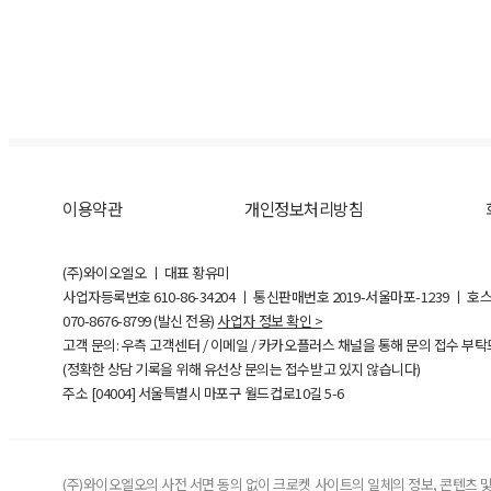
이용약관
개인정보처리방침
(주)와이오엘오 ㅣ 대표 황유미
사업자등록번호
610-86-34204
ㅣ 통신판매번호 2019-서울마포-1239 ㅣ 호
070-8676-8799 (발신 전용)
사업자 정보 확인 >
고객 문의: 우측 고객센터 / 이메일 / 카카오플러스 채널을 통해 문의 접수 부
(정확한 상담 기록을 위해 유선상 문의는 접수받고 있지 않습니다)
주소 [
04004
] 서울특별시 마포구 월드컵로10길
5-6
(주)와이오엘오의 사전 서면 동의 없이 크로켓 사이트의 일체의 정보, 콘텐츠 및 