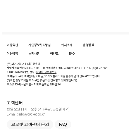
이용약관
개인정보처리방침
회사소개
운영정책
이용방법
공지사항
이벤트
FAQ
(주)와이오엘오 ㅣ 대표 황유미
사업자등록번호
610-86-34204
ㅣ 통신판매번호 2019-서울마포-1239 ㅣ 호스팅 (주)와이오엘오
070-8676-8799 (발신 전용)
사업자 정보 확인 >
고객 문의: 우측 고객센터 / 이메일 / 카카오플러스 채널을 통해 문의 접수 부탁드립니다.
(정확한 상담 기록을 위해 유선상 문의는 접수받고 있지 않습니다)
주소 [
04004
] 서울특별시 마포구 월드컵로10길
5-6
고객센터
평일 오전 11시 ~ 오후 5시 (주말, 공휴일 제외)
E-mail : info@croket.co.kr
크로켓 고객센터 문의
FAQ