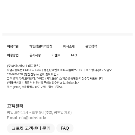
이용약관
개인정보처리방침
회사소개
운영정책
이용방법
공지사항
이벤트
FAQ
(주)와이오엘오 ㅣ 대표 황유미
사업자등록번호
610-86-34204
ㅣ 통신판매번호 2019-서울마포-1239 ㅣ 호스팅 (주)와이오엘오
070-8676-8799 (발신 전용)
사업자 정보 확인 >
고객 문의: 우측 고객센터 / 이메일 / 카카오플러스 채널을 통해 문의 접수 부탁드립니다.
(정확한 상담 기록을 위해 유선상 문의는 접수받고 있지 않습니다)
주소 [
04004
] 서울특별시 마포구 월드컵로10길
5-6
고객센터
평일 오전 11시 ~ 오후 5시 (주말, 공휴일 제외)
E-mail : info@croket.co.kr
크로켓 고객센터 문의
FAQ