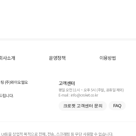
회사소개
운영정책
이용방법
스팅 (주)와이오엘오
고객센터
평일 오전 11시 ~ 오후 5시 (주말, 공휴일 제외)
E-mail : info@croket.co.kr
탁드립니다.
크로켓 고객센터 문의
FAQ
UI등을 상업적 목적으로 전재, 전송, 스크래핑 등 무단 사용할 수 없습니다.