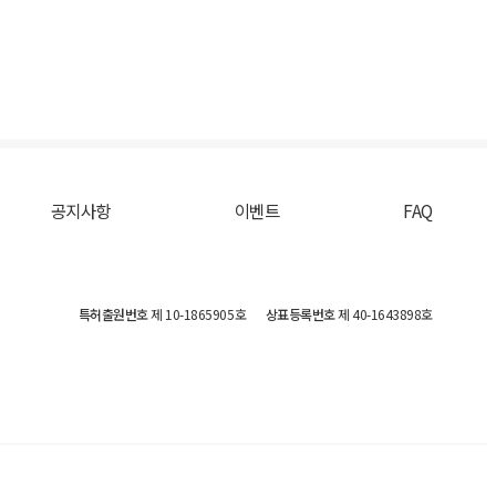
공지사항
이벤트
FAQ
특허출원번호
제 10-1865905호
상표등록번호
제 40-1643898호