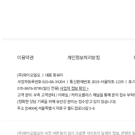
이용약관
개인정보처리방침
(주)와이오엘오 ㅣ 대표 황유미
사업자등록번호
610-86-34204
ㅣ 통신판매번호 2019-서울마포-1239 ㅣ 호
070-8676-8799 (발신 전용)
사업자 정보 확인 >
고객 문의: 우측 고객센터 / 이메일 / 카카오플러스 채널을 통해 문의 접수 부
(정확한 상담 기록을 위해 유선상 문의는 접수받고 있지 않습니다)
주소 [
04004
] 서울특별시 마포구 월드컵로10길
5-6
(주)와이오엘오의 사전 서면 동의 없이 크로켓 사이트의 일체의 정보, 콘텐츠 및 