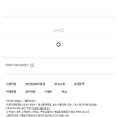
리뷰
Seller Information
이용약관
개인정보처리방침
회사소개
운영정책
이용방법
공지사항
이벤트
FAQ
(주)와이오엘오 ㅣ 대표 황유미
사업자등록번호
610-86-34204
ㅣ 통신판매번호 2019-서울마포-1239 ㅣ 호스팅 (주)와이오엘오
070-8676-8799 (발신 전용)
사업자 정보 확인 >
고객 문의: 우측 고객센터 / 이메일 / 카카오플러스 채널을 통해 문의 접수 부탁드립니다.
(정확한 상담 기록을 위해 유선상 문의는 접수받고 있지 않습니다)