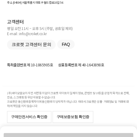
주소 [
04004
] 서울특별시 마포구 월드컵로10길
5-6
고객센터
평일 오전 11시 ~ 오후 5시 (주말, 공휴일 제외)
E-mail : info@croket.co.kr
크로켓 고객센터 문의
FAQ
특허출원번호
제 10-1865905호
상표등록번호
제 40-1643898호
(주)와이오엘오의 사전 서면 동의 없이 크로켓 사이트의 일체의 정보, 콘텐츠 및 UI등을 상업적 목적으로 전재,
전송, 스크래핑 등 무단 사용할 수 없습니다.
크로켓은 통신판매중개자이며 통신판매의 당사자가 아닙니다. 따라서 크로켓은 상품·거래정보 및 거래에 대
하여 책임을 지지 않습니다.
구매안전서비스 확인증
구매보증보험 확인증
Copyright© 2017-2026 YOLO Co, Ltd. All rights reserved.