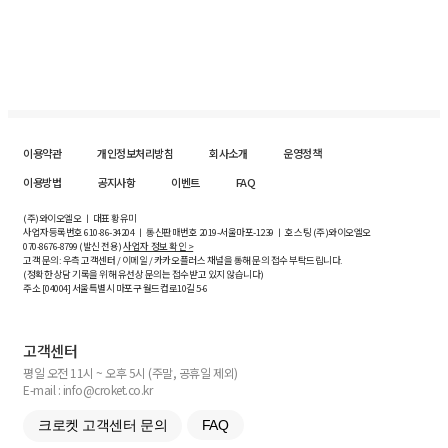
이용약관
개인정보처리방침
회사소개
운영정책
이용방법
공지사항
이벤트
FAQ
(주)와이오엘오 ㅣ 대표 황유미
사업자등록번호
610-86-34204
ㅣ 통신판매번호 2019-서울마포-1239 ㅣ 호스팅 (주)와이오엘오
070-8676-8799 (발신 전용)
사업자 정보 확인 >
고객 문의: 우측 고객센터 / 이메일 / 카카오플러스 채널을 통해 문의 접수 부탁드립니다.
(정확한 상담 기록을 위해 유선상 문의는 접수받고 있지 않습니다)
주소 [
04004
] 서울특별시 마포구 월드컵로10길
5-6
고객센터
평일 오전 11시 ~ 오후 5시 (주말, 공휴일 제외)
E-mail : info@croket.co.kr
크로켓 고객센터 문의
FAQ