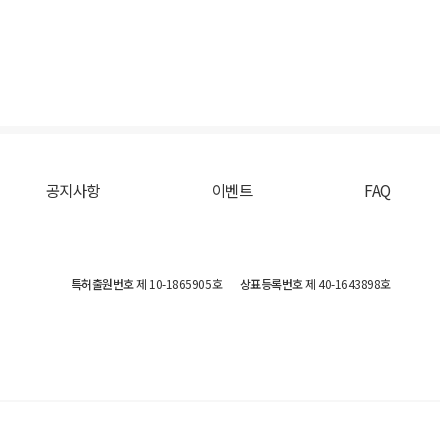
공지사항
이벤트
FAQ
특허출원번호
제 10-1865905호
상표등록번호
제 40-1643898호