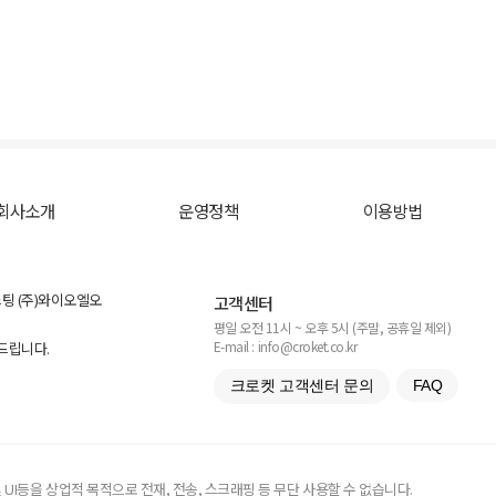
회사소개
운영정책
이용방법
스팅 (주)와이오엘오
고객센터
평일 오전 11시 ~ 오후 5시 (주말, 공휴일 제외)
E-mail : info@croket.co.kr
탁드립니다.
크로켓 고객센터 문의
FAQ
UI등을 상업적 목적으로 전재, 전송, 스크래핑 등 무단 사용할 수 없습니다.