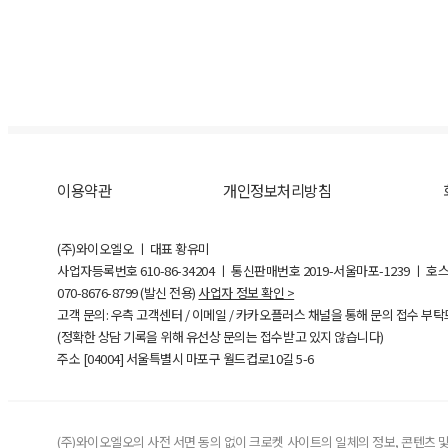
이용약관
개인정보처리방침
(주)와이오엘오 ㅣ 대표 황유미
사업자등록번호
610-86-34204
ㅣ 통신판매번호 2019-서울마포-1239 ㅣ 호
070-8676-8799 (발신 전용)
사업자 정보 확인 >
고객 문의: 우측 고객센터 / 이메일 / 카카오플러스 채널을 통해 문의 접수 부
(정확한 상담 기록을 위해 유선상 문의는 접수받고 있지 않습니다)
주소 [
04004
] 서울특별시 마포구 월드컵로10길
5-6
(주)와이오엘오의 사전 서면 동의 없이 크로켓 사이트의 일체의 정보, 콘텐츠 및 