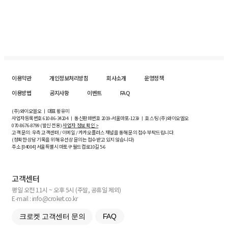
이용약관
개인정보처리방침
회사소개
운영정책
이용방법
공지사항
이벤트
FAQ
(주)와이오엘오 ㅣ 대표 황유미
사업자등록번호
610-86-34204
ㅣ 통신판매번호 2019-서울마포-1239 ㅣ 호스팅 (주)와이오엘오
070-8676-8799 (발신 전용)
사업자 정보 확인 >
고객 문의: 우측 고객센터 / 이메일 / 카카오플러스 채널을 통해 문의 접수 부탁드립니다.
(정확한 상담 기록을 위해 유선상 문의는 접수받고 있지 않습니다)
주소 [
04004
] 서울특별시 마포구 월드컵로10길
5-6
고객센터
평일 오전 11시 ~ 오후 5시 (주말, 공휴일 제외)
E-mail : info@croket.co.kr
크로켓 고객센터 문의
FAQ