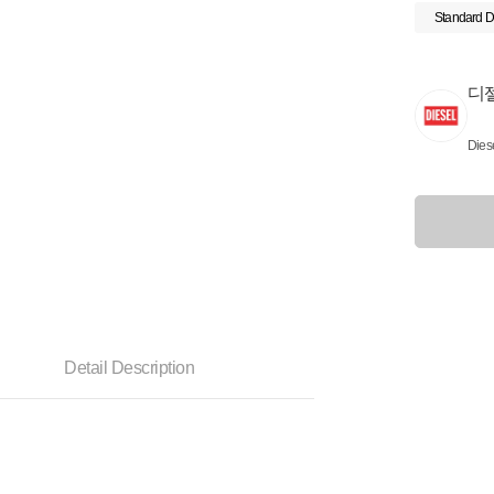
Standard D
디
Dies
Detail Description