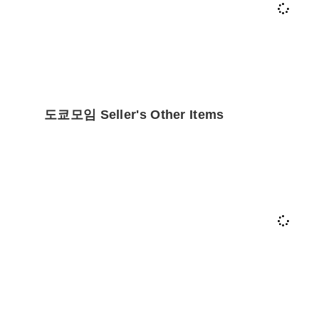
도쿄모임 Seller's Other Items