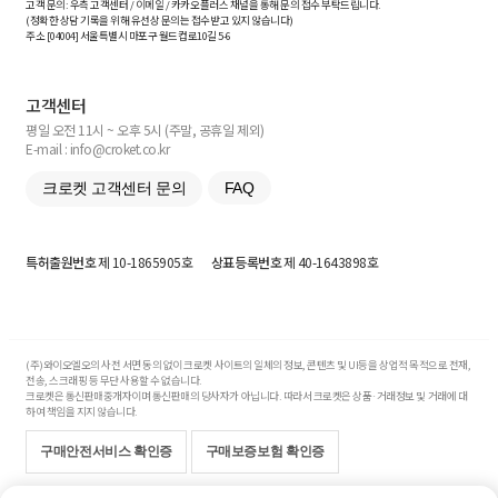
고객 문의: 우측 고객센터 / 이메일 / 카카오플러스 채널을 통해 문의 접수 부탁드립니다.
(정확한 상담 기록을 위해 유선상 문의는 접수받고 있지 않습니다)
주소 [
04004
] 서울특별시 마포구 월드컵로10길
5-6
고객센터
평일 오전 11시 ~ 오후 5시 (주말, 공휴일 제외)
E-mail : info@croket.co.kr
크로켓 고객센터 문의
FAQ
특허출원번호
제 10-1865905호
상표등록번호
제 40-1643898호
(주)와이오엘오의 사전 서면 동의 없이 크로켓 사이트의 일체의 정보, 콘텐츠 및 UI등을 상업적 목적으로 전재,
전송, 스크래핑 등 무단 사용할 수 없습니다.
크로켓은 통신판매중개자이며 통신판매의 당사자가 아닙니다. 따라서 크로켓은 상품·거래정보 및 거래에 대
하여 책임을 지지 않습니다.
구매안전서비스 확인증
구매보증보험 확인증