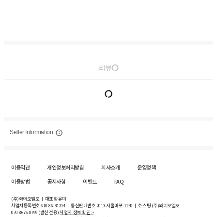
리뷰
Seller Information
이용약관
개인정보처리방침
회사소개
운영정책
이용방법
공지사항
이벤트
FAQ
(주)와이오엘오 ㅣ 대표 황유미
사업자등록번호
610-86-34204
ㅣ 통신판매번호 2019-서울마포-1239 ㅣ 호스팅 (주)와이오엘오
070-8676-8799 (발신 전용)
사업자 정보 확인 >