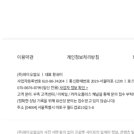
이용약관
개인정보처리방침
(주)와이오엘오 ㅣ 대표 황유미
사업자등록번호
610-86-34204
ㅣ 통신판매번호 2019-서울마포-1239 ㅣ 호
070-8676-8799 (발신 전용)
사업자 정보 확인 >
고객 문의: 우측 고객센터 / 이메일 / 카카오플러스 채널을 통해 문의 접수 부
(정확한 상담 기록을 위해 유선상 문의는 접수받고 있지 않습니다)
주소 [
04004
] 서울특별시 마포구 월드컵로10길
5-6
(주)와이오엘오의 사전 서면 동의 없이 크로켓 사이트의 일체의 정보, 콘텐츠 및 