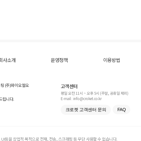
회사소개
운영정책
이용방법
스팅 (주)와이오엘오
고객센터
평일 오전 11시 ~ 오후 5시 (주말, 공휴일 제외)
E-mail : info@croket.co.kr
탁드립니다.
크로켓 고객센터 문의
FAQ
UI등을 상업적 목적으로 전재, 전송, 스크래핑 등 무단 사용할 수 없습니다.