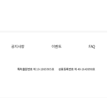
공지사항
이벤트
FAQ
특허출원번호
제 10-1865905호
상표등록번호
제 40-1643898호