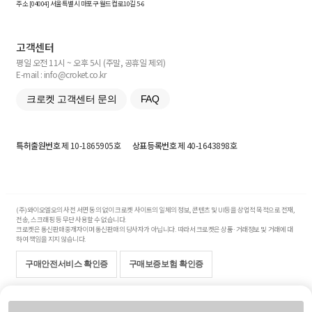
주소 [
04004
] 서울특별시 마포구 월드컵로10길
5-6
고객센터
평일 오전 11시 ~ 오후 5시 (주말, 공휴일 제외)
E-mail : info@croket.co.kr
크로켓 고객센터 문의
FAQ
특허출원번호
제 10-1865905호
상표등록번호
제 40-1643898호
(주)와이오엘오의 사전 서면 동의 없이 크로켓 사이트의 일체의 정보, 콘텐츠 및 UI등을 상업적 목적으로 전재,
전송, 스크래핑 등 무단 사용할 수 없습니다.
크로켓은 통신판매중개자이며 통신판매의 당사자가 아닙니다. 따라서 크로켓은 상품·거래정보 및 거래에 대
하여 책임을 지지 않습니다.
구매안전서비스 확인증
구매보증보험 확인증
Copyright© 2017-2026 YOLO Co, Ltd. All rights reserved.