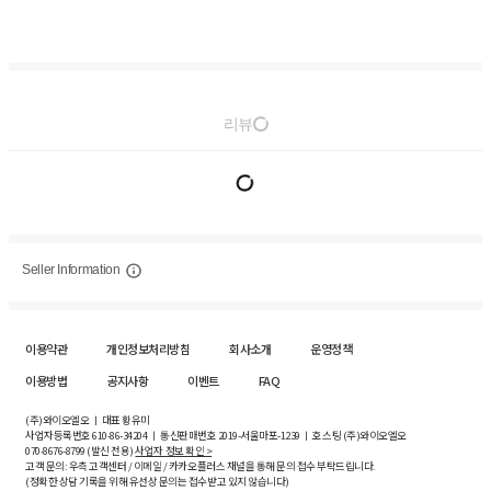
리뷰
Seller Information
이용약관
개인정보처리방침
회사소개
운영정책
이용방법
공지사항
이벤트
FAQ
(주)와이오엘오 ㅣ 대표 황유미
사업자등록번호
610-86-34204
ㅣ 통신판매번호 2019-서울마포-1239 ㅣ 호스팅 (주)와이오엘오
070-8676-8799 (발신 전용)
사업자 정보 확인 >
고객 문의: 우측 고객센터 / 이메일 / 카카오플러스 채널을 통해 문의 접수 부탁드립니다.
(정확한 상담 기록을 위해 유선상 문의는 접수받고 있지 않습니다)