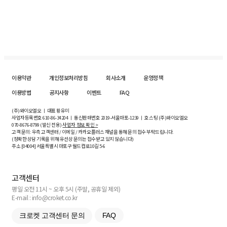
이용약관
개인정보처리방침
회사소개
운영정책
이용방법
공지사항
이벤트
FAQ
(주)와이오엘오 ㅣ 대표 황유미
사업자등록번호
610-86-34204
ㅣ 통신판매번호 2019-서울마포-1239 ㅣ 호스팅 (주)와이오엘오
070-8676-8799 (발신 전용)
사업자 정보 확인 >
고객 문의: 우측 고객센터 / 이메일 / 카카오플러스 채널을 통해 문의 접수 부탁드립니다.
(정확한 상담 기록을 위해 유선상 문의는 접수받고 있지 않습니다)
주소 [
04004
] 서울특별시 마포구 월드컵로10길
5-6
고객센터
평일 오전 11시 ~ 오후 5시 (주말, 공휴일 제외)
E-mail : info@croket.co.kr
크로켓 고객센터 문의
FAQ