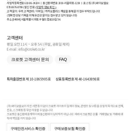
사업자등록번호
610-86-34204
ㅣ 통신판매번호 2019-서울마포-1239 ㅣ 호스팅 (주)와이오엘오
070-8676-8799 (발신 전용)
사업자 정보 확인 >
고객 문의: 우측 고객센터 / 이메일 / 카카오플러스 채널을 통해 문의 접수 부탁드립니다.
(정확한 상담 기록을 위해 유선상 문의는 접수받고 있지 않습니다)
주소 [
04004
] 서울특별시 마포구 월드컵로10길
5-6
고객센터
평일 오전 11시 ~ 오후 5시 (주말, 공휴일 제외)
E-mail : info@croket.co.kr
크로켓 고객센터 문의
FAQ
특허출원번호
제 10-1865905호
상표등록번호
제 40-1643898호
(주)와이오엘오의 사전 서면 동의 없이 크로켓 사이트의 일체의 정보, 콘텐츠 및 UI등을 상업적 목적으로 전재,
전송, 스크래핑 등 무단 사용할 수 없습니다.
크로켓은 통신판매중개자이며 통신판매의 당사자가 아닙니다. 따라서 크로켓은 상품·거래정보 및 거래에 대
하여 책임을 지지 않습니다.
구매안전서비스 확인증
구매보증보험 확인증