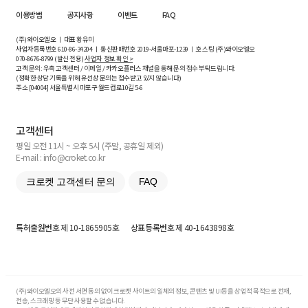
이용방법
공지사항
이벤트
FAQ
(주)와이오엘오 ㅣ 대표 황유미
사업자등록번호
610-86-34204
ㅣ 통신판매번호 2019-서울마포-1239 ㅣ 호스팅 (주)와이오엘오
070-8676-8799 (발신 전용)
사업자 정보 확인 >
고객 문의: 우측 고객센터 / 이메일 / 카카오플러스 채널을 통해 문의 접수 부탁드립니다.
(정확한 상담 기록을 위해 유선상 문의는 접수받고 있지 않습니다)
주소 [
04004
] 서울특별시 마포구 월드컵로10길
5-6
고객센터
평일 오전 11시 ~ 오후 5시 (주말, 공휴일 제외)
E-mail : info@croket.co.kr
크로켓 고객센터 문의
FAQ
특허출원번호
제 10-1865905호
상표등록번호
제 40-1643898호
(주)와이오엘오의 사전 서면 동의 없이 크로켓 사이트의 일체의 정보, 콘텐츠 및 UI등을 상업적 목적으로 전재,
전송, 스크래핑 등 무단 사용할 수 없습니다.