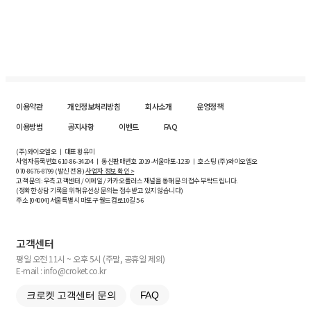
이용약관
개인정보처리방침
회사소개
운영정책
이용방법
공지사항
이벤트
FAQ
(주)와이오엘오 ㅣ 대표 황유미
사업자등록번호
610-86-34204
ㅣ 통신판매번호 2019-서울마포-1239 ㅣ 호스팅 (주)와이오엘오
070-8676-8799 (발신 전용)
사업자 정보 확인 >
고객 문의: 우측 고객센터 / 이메일 / 카카오플러스 채널을 통해 문의 접수 부탁드립니다.
(정확한 상담 기록을 위해 유선상 문의는 접수받고 있지 않습니다)
주소 [
04004
] 서울특별시 마포구 월드컵로10길
5-6
고객센터
평일 오전 11시 ~ 오후 5시 (주말, 공휴일 제외)
E-mail : info@croket.co.kr
크로켓 고객센터 문의
FAQ