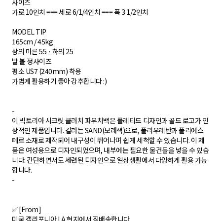
사이즈
가로 10인치 === 세로 6/1/4인치 === 폭 3 1/2인치
MODEL TIP
165cm / 45kg
상의 마른 55 · 하의 25
발 볼 정사이즈
평소 US7 (240mm) 착용​
가볍게 활용하기 좋아 강추합니다 :)
-
이 빅토리아 시크릿 클러치 파우치백은 플레티드 디자인과 골드 로고가 인
상적인 제품입니다. 컬러는 SAND(모래색)으로, 폴리우레탄과 폴리에스
테르 소재로 제작되어 내구성이 뛰어나며 쉽게 세척할 수 있습니다. 이 제
품은 여성용으로 디자인되었으며, 내부에는 필요한 물건들을 넣을 수 있습
니다. 간단하면서도 세련된 디자인으로 일상생활에서 다양하게 활용 가능
합니다.
-
✅ [From]
미국 캘리포니아 LA 현지에서 직배송합니다