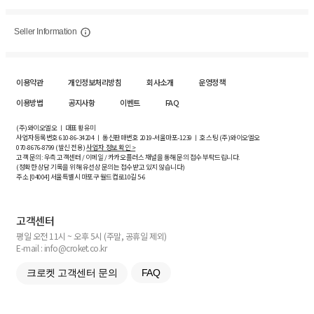
Seller Information
이용약관
개인정보처리방침
회사소개
운영정책
이용방법
공지사항
이벤트
FAQ
(주)와이오엘오 ㅣ 대표 황유미
사업자등록번호
610-86-34204
ㅣ 통신판매번호 2019-서울마포-1239 ㅣ 호스팅 (주)와이오엘오
070-8676-8799 (발신 전용)
사업자 정보 확인 >
고객 문의: 우측 고객센터 / 이메일 / 카카오플러스 채널을 통해 문의 접수 부탁드립니다.
(정확한 상담 기록을 위해 유선상 문의는 접수받고 있지 않습니다)
주소 [
04004
] 서울특별시 마포구 월드컵로10길
5-6
고객센터
평일 오전 11시 ~ 오후 5시 (주말, 공휴일 제외)
E-mail : info@croket.co.kr
크로켓 고객센터 문의
FAQ