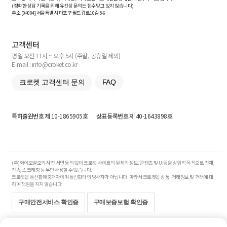
(정확한 상담 기록을 위해 유선상 문의는 접수받고 있지 않습니다)
주소 [
04004
] 서울특별시 마포구 월드컵로10길
5-6
고객센터
평일 오전 11시 ~ 오후 5시 (주말, 공휴일 제외)
E-mail : info@croket.co.kr
크로켓 고객센터 문의
FAQ
특허출원번호
제 10-1865905호
상표등록번호
제 40-1643898호
(주)와이오엘오의 사전 서면 동의 없이 크로켓 사이트의 일체의 정보, 콘텐츠 및 UI등을 상업적 목적으로 전재,
전송, 스크래핑 등 무단 사용할 수 없습니다.
크로켓은 통신판매중개자이며 통신판매의 당사자가 아닙니다. 따라서 크로켓은 상품·거래정보 및 거래에 대
하여 책임을 지지 않습니다.
구매안전서비스 확인증
구매보증보험 확인증
Copyright© 2017-2026 YOLO Co, Ltd. All rights reserved.