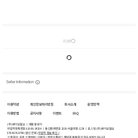
리뷰
Seller Information
이용약관
개인정보처리방침
회사소개
운영정책
이용방법
공지사항
이벤트
FAQ
(주)와이오엘오 ㅣ 대표 황유미
사업자등록번호
610-86-34204
ㅣ 통신판매번호 2019-서울마포-1239 ㅣ 호스팅 (주)와이오엘오
070-8676-8799 (발신 전용)
사업자 정보 확인 >
고객 문의: 우측 고객센터 / 이메일 / 카카오플러스 채널을 통해 문의 접수 부탁드립니다.