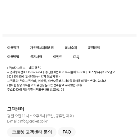
이용약관
개인정보처리방침
회사소개
운영정책
이용방법
공지사항
이벤트
FAQ
(주)와이오엘오 ㅣ 대표 황유미
사업자등록번호
610-86-34204
ㅣ 통신판매번호 2019-서울마포-1239 ㅣ 호스팅 (주)와이오엘오
070-8676-8799 (발신 전용)
사업자 정보 확인 >
고객 문의: 우측 고객센터 / 이메일 / 카카오플러스 채널을 통해 문의 접수 부탁드립니다.
(정확한 상담 기록을 위해 유선상 문의는 접수받고 있지 않습니다)
주소 [
04004
] 서울특별시 마포구 월드컵로10길
5-6
고객센터
평일 오전 11시 ~ 오후 5시 (주말, 공휴일 제외)
E-mail : info@croket.co.kr
크로켓 고객센터 문의
FAQ