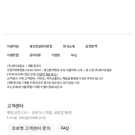
이용약관
개인정보처리방침
회사소개
운영정책
이용방법
공지사항
이벤트
FAQ
(주)와이오엘오 ㅣ 대표 황유미
사업자등록번호
610-86-34204
ㅣ 통신판매번호 2019-서울마포-1239 ㅣ 호스팅 (주)와이오엘오
070-8676-8799 (발신 전용)
사업자 정보 확인 >
고객 문의: 우측 고객센터 / 이메일 / 카카오플러스 채널을 통해 문의 접수 부탁드립니다.
(정확한 상담 기록을 위해 유선상 문의는 접수받고 있지 않습니다)
주소 [
04004
] 서울특별시 마포구 월드컵로10길
5-6
고객센터
평일 오전 11시 ~ 오후 5시 (주말, 공휴일 제외)
E-mail : info@croket.co.kr
크로켓 고객센터 문의
FAQ