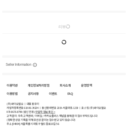
리뷰
Seller Information
이용약관
개인정보처리방침
회사소개
운영정책
이용방법
공지사항
이벤트
FAQ
(주)와이오엘오 ㅣ 대표 황유미
사업자등록번호
610-86-34204
ㅣ 통신판매번호 2019-서울마포-1239 ㅣ 호스팅 (주)와이오엘오
070-8676-8799 (발신 전용)
사업자 정보 확인 >
고객 문의: 우측 고객센터 / 이메일 / 카카오플러스 채널을 통해 문의 접수 부탁드립니다.
(정확한 상담 기록을 위해 유선상 문의는 접수받고 있지 않습니다)
주소 [
04004
] 서울특별시 마포구 월드컵로10길
5-6