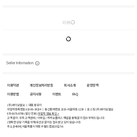
리뷰
Seller Information
이용약관
개인정보처리방침
회사소개
운영정책
이용방법
공지사항
이벤트
FAQ
(주)와이오엘오 ㅣ 대표 황유미
사업자등록번호
610-86-34204
ㅣ 통신판매번호 2019-서울마포-1239 ㅣ 호스팅 (주)와이오엘오
070-8676-8799 (발신 전용)
사업자 정보 확인 >
고객 문의: 우측 고객센터 / 이메일 / 카카오플러스 채널을 통해 문의 접수 부탁드립니다.
(정확한 상담 기록을 위해 유선상 문의는 접수받고 있지 않습니다)
주소 [
04004
] 서울특별시 마포구 월드컵로10길
5-6