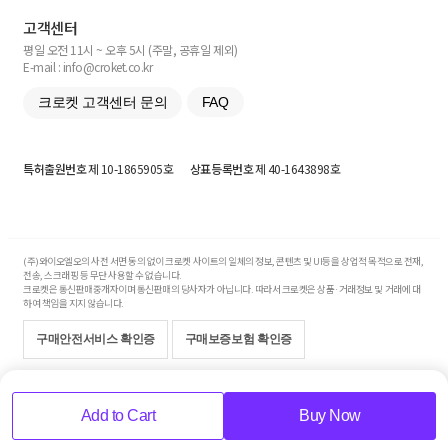
고객센터
평일 오전 11시 ~ 오후 5시 (주말, 공휴일 제외)
E-mail : info@croket.co.kr
크로켓 고객센터 문의
FAQ
특허출원번호
제 10-1865905호
상표등록번호
제 40-1643898호
(주)와이오엘오의 사전 서면 동의 없이 크로켓 사이트의 일체의 정보, 콘텐츠 및 UI등을 상업적 목적으로 전재,
전송, 스크래핑 등 무단 사용할 수 없습니다.
크로켓은 통신판매중개자이며 통신판매의 당사자가 아닙니다. 따라서 크로켓은 상품·거래정보 및 거래에 대
하여 책임을 지지 않습니다.
구매안전서비스 확인증
구매보증보험 확인증
Copyright© 2017-2026 YOLO Co, Ltd. All rights reserved.
Add to Cart
Buy Now