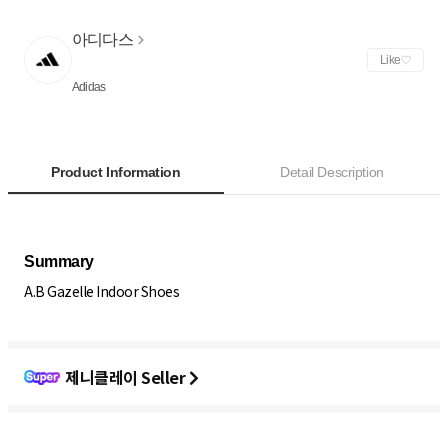
아디다스
Like
Adidas
Product Information
Detail Description
A.B Gazelle Indoor Shoes
제니클레이 Seller