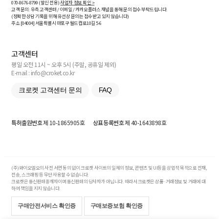
070-8676-8799 (발신 전용)
사업자 정보 확인 >
고객 문의: 우측 고객센터 / 이메일 / 카카오플러스 채널을 통해 문의 접수 부탁드립니다.
(정확한 상담 기록을 위해 유선상 문의는 접수받고 있지 않습니다)
주소 [
04004
] 서울특별시 마포구 월드컵로10길
5-6
고객센터
평일 오전 11시 ~ 오후 5시 (주말, 공휴일 제외)
E-mail : info@croket.co.kr
크로켓 고객센터 문의
FAQ
특허출원번호
제 10-1865905호
상표등록번호
제 40-1643898호
(주)와이오엘오의 사전 서면 동의 없이 크로켓 사이트의 일체의 정보, 콘텐츠 및 UI등을 상업적 목적으로 전재,
전송, 스크래핑 등 무단 사용할 수 없습니다.
크로켓은 통신판매중개자이며 통신판매의 당사자가 아닙니다. 따라서 크로켓은 상품·거래정보 및 거래에 대
하여 책임을 지지 않습니다.
구매안전서비스 확인증
구매보증보험 확인증