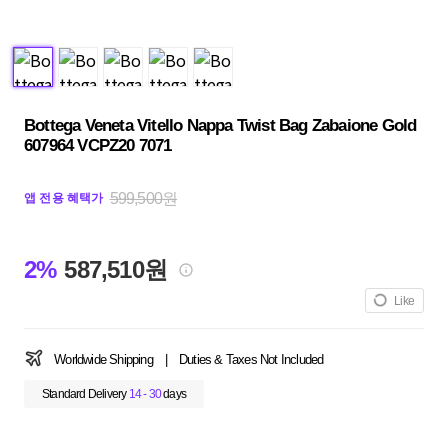
Bottega Veneta Vitello Nappa Twist Bag Zabaione Gold
607964 VCPZ20 7071
599,500원
앱 전용 혜택가
2%
587,510원
Like
Worldwide Shipping
|
Duties & Taxes Not Included
Standard Delivery
14 - 30
days