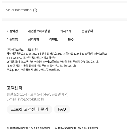
Seller Information
이용약관
개인정보처리방침
회사소개
운영정책
이용방법
공지사항
이벤트
FAQ
(주)와이오엘오 ㅣ 대표 황유미
사업자등록번호
610-86-34204
ㅣ 통신판매번호 2019-서울마포-1239 ㅣ 호스팅 (주)와이오엘오
070-8676-8799 (발신 전용)
사업자 정보 확인 >
고객 문의: 우측 고객센터 / 이메일 / 카카오플러스 채널을 통해 문의 접수 부탁드립니다.
(정확한 상담 기록을 위해 유선상 문의는 접수받고 있지 않습니다)
주소 [
04004
] 서울특별시 마포구 월드컵로10길
5-6
고객센터
평일 오전 11시 ~ 오후 5시 (주말, 공휴일 제외)
E-mail : info@croket.co.kr
크로켓 고객센터 문의
FAQ
특허출원번호
제 10-1865905호
상표등록번호
제 40-1643898호