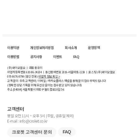
이용약관
개인정보처리방침
회사소개
운영정책
이용방법
공지사항
이벤트
FAQ
(주)와이오엘오 ㅣ 대표 황유미
사업자등록번호
610-86-34204
ㅣ 통신판매번호 2019-서울마포-1239 ㅣ 호스팅 (주)와이오엘오
070-8676-8799 (발신 전용)
사업자 정보 확인 >
고객 문의: 우측 고객센터 / 이메일 / 카카오플러스 채널을 통해 문의 접수 부탁드립니다.
(정확한 상담 기록을 위해 유선상 문의는 접수받고 있지 않습니다)
주소 [
04004
] 서울특별시 마포구 월드컵로10길
5-6
고객센터
평일 오전 11시 ~ 오후 5시 (주말, 공휴일 제외)
E-mail : info@croket.co.kr
크로켓 고객센터 문의
FAQ