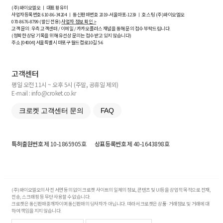
(주)와이오엘오 ㅣ 대표 황유미
사업자등록번호
610-86-34204
ㅣ 통신판매번호 2019-서울마포-1239 ㅣ 호스팅 (주)와이오엘오
070-8676-8799 (발신 전용)
사업자 정보 확인 >
고객 문의: 우측 고객센터 / 이메일 / 카카오플러스 채널을 통해 문의 접수 부탁드립니다.
(정확한 상담 기록을 위해 유선상 문의는 접수받고 있지 않습니다)
주소 [
04004
] 서울특별시 마포구 월드컵로10길
5-6
고객센터
평일 오전 11시 ~ 오후 5시 (주말, 공휴일 제외)
E-mail : info@croket.co.kr
크로켓 고객센터 문의
FAQ
특허출원번호
제 10-1865905호
상표등록번호
제 40-1643898호
(주)와이오엘오의 사전 서면 동의 없이 크로켓 사이트의 일체의 정보, 콘텐츠 및 UI등을 상업적 목적으로 전재,
전송, 스크래핑 등 무단 사용할 수 없습니다.
크로켓은 통신판매중개자이며 통신판매의 당사자가 아닙니다. 따라서 크로켓은 상품·거래정보 및 거래에 대
하여 책임을 지지 않습니다.