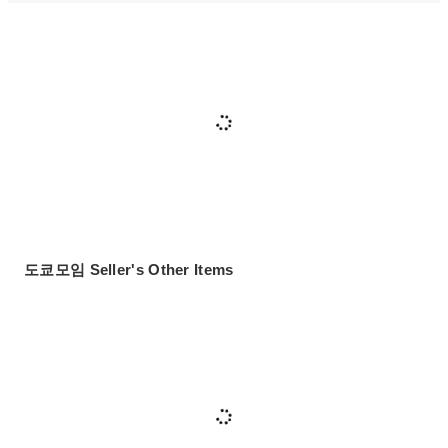
도쿄모임 Seller's Other Items