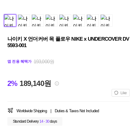
나이키 X 언더커버 목 플로우 NIKE x UNDERCOVER DV
5593-001
193,000원
앱 전용 혜택가
2%
189,140원
Like
Worldwide Shipping
|
Duties & Taxes Not Included
Standard Delivery
14 - 30
days