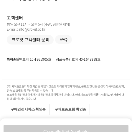
고객센터
평일 오전 11시 ~ 오후 5시 (주말, 공휴일 제외)
E-mail : info@croket.co.kr
크로켓 고객센터 문의
FAQ
특허출원번호
제 10-1865905호
상표등록번호
제 40-1643898호
(주)와이오엘오의 사전 서면 동의 없이 크로켓 사이트의 일체의 정보, 콘텐츠 및 UI등을 상업적 목적으로 전재,
전송, 스크래핑 등 무단 사용할 수 없습니다.
크로켓은 통신판매중개자이며 통신판매의 당사자가 아닙니다. 따라서 크로켓은 상품·거래정보 및 거래에 대
하여 책임을 지지 않습니다.
구매안전서비스 확인증
구매보증보험 확인증
Copyright© 2017-2026 YOLO Co, Ltd. All rights reserved.
Currently Not Available