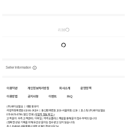
리뷰
Seller Information
이용약관
개인정보처리방침
회사소개
운영정책
이용방법
공지사항
이벤트
FAQ
(주)와이오엘오 ㅣ 대표 황유미
사업자등록번호
610-86-34204
ㅣ 통신판매번호 2019-서울마포-1239 ㅣ 호스팅 (주)와이오엘오
070-8676-8799 (발신 전용)
사업자 정보 확인 >
고객 문의: 우측 고객센터 / 이메일 / 카카오플러스 채널을 통해 문의 접수 부탁드립니다.
(정확한 상담 기록을 위해 유선상 문의는 접수받고 있지 않습니다)
주소 [
04004
] 서울특별시 마포구 월드컵로10길
5-6