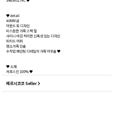
346593174C ♥
♥ detail
40MM 굽
아몬드 토 디자인
비스듬한 가죽 스택 힐
샤이니 마감 처리한 신축성 있는 디자인
피티드 어퍼
염소가죽 인솔
수작업 페인팅 디테일의 가죽 아웃솔 ♥
♥ 소재
카프스킨 100% ♥
메르시코코 Seller