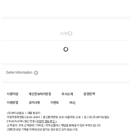
리뷰
Seller Information
이용약관
개인정보처리방침
회사소개
운영정책
이용방법
공지사항
이벤트
FAQ
(주)와이오엘오 ㅣ 대표 황유미
사업자등록번호
610-86-34204
ㅣ 통신판매번호 2019-서울마포-1239 ㅣ 호스팅 (주)와이오엘오
070-8676-8799 (발신 전용)
사업자 정보 확인 >
고객 문의: 우측 고객센터 / 이메일 / 카카오플러스 채널을 통해 문의 접수 부탁드립니다.
(정확한 상담 기록을 위해 유선상 문의는 접수받고 있지 않습니다)