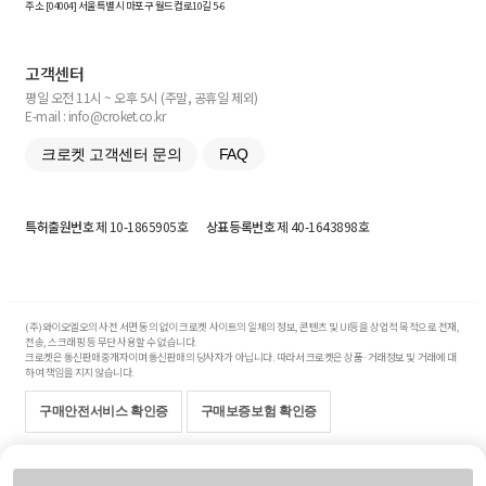
주소 [
04004
] 서울특별시 마포구 월드컵로10길
5-6
고객센터
평일 오전 11시 ~ 오후 5시 (주말, 공휴일 제외)
E-mail : info@croket.co.kr
크로켓 고객센터 문의
FAQ
특허출원번호
제 10-1865905호
상표등록번호
제 40-1643898호
(주)와이오엘오의 사전 서면 동의 없이 크로켓 사이트의 일체의 정보, 콘텐츠 및 UI등을 상업적 목적으로 전재,
전송, 스크래핑 등 무단 사용할 수 없습니다.
크로켓은 통신판매중개자이며 통신판매의 당사자가 아닙니다. 따라서 크로켓은 상품·거래정보 및 거래에 대
하여 책임을 지지 않습니다.
구매안전서비스 확인증
구매보증보험 확인증
Copyright© 2017-2026 YOLO Co, Ltd. All rights reserved.