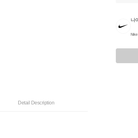
나
Nike
Detail Description