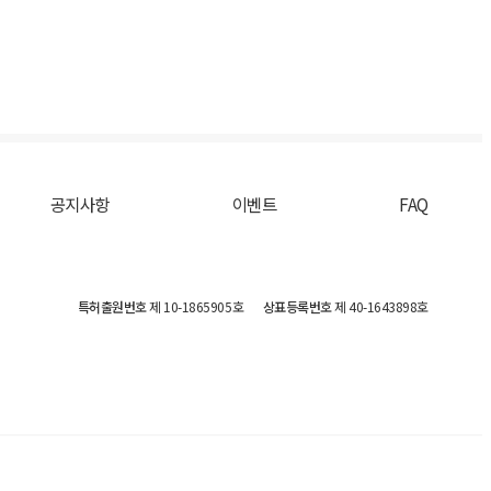
공지사항
이벤트
FAQ
특허출원번호
제 10-1865905호
상표등록번호
제 40-1643898호