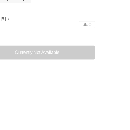
이키
Like
Currently Not Available