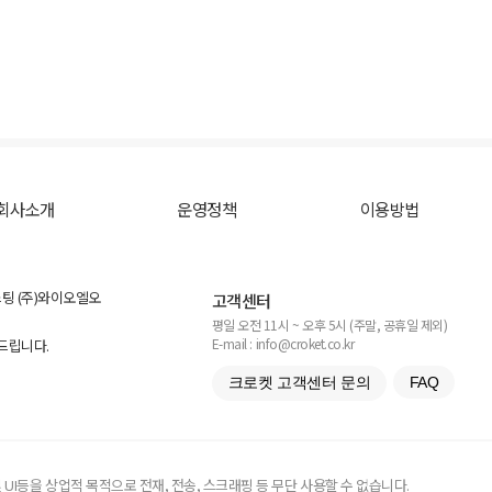
회사소개
운영정책
이용방법
스팅 (주)와이오엘오
고객센터
평일 오전 11시 ~ 오후 5시 (주말, 공휴일 제외)
E-mail : info@croket.co.kr
탁드립니다.
크로켓 고객센터 문의
FAQ
UI등을 상업적 목적으로 전재, 전송, 스크래핑 등 무단 사용할 수 없습니다.