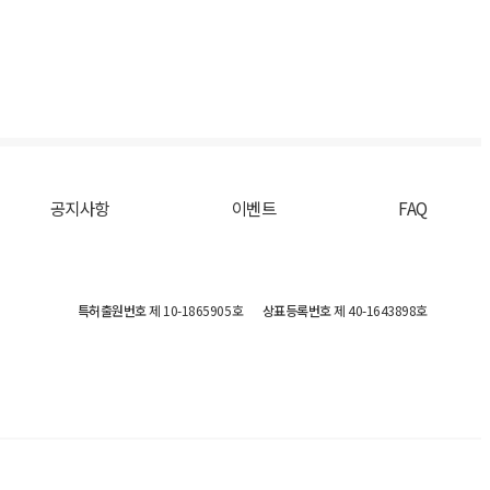
공지사항
이벤트
FAQ
특허출원번호
제 10-1865905호
상표등록번호
제 40-1643898호