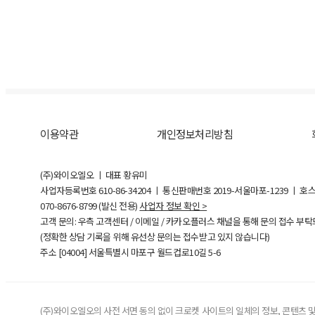
이용약관
개인정보처리방침
(주)와이오엘오 ㅣ 대표 황유미
사업자등록번호
610-86-34204
ㅣ 통신판매번호 2019-서울마포-1239 ㅣ 호
070-8676-8799 (발신 전용)
사업자 정보 확인 >
고객 문의: 우측 고객센터 / 이메일 / 카카오플러스 채널을 통해 문의 접수 부
(정확한 상담 기록을 위해 유선상 문의는 접수받고 있지 않습니다)
주소 [
04004
] 서울특별시 마포구 월드컵로10길
5-6
(주)와이오엘오의 사전 서면 동의 없이 크로켓 사이트의 일체의 정보, 콘텐츠 및 