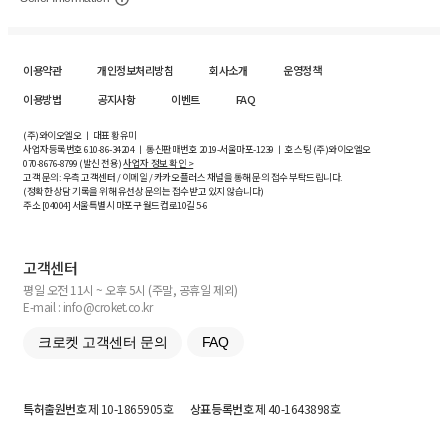
이용약관
개인정보처리방침
회사소개
운영정책
이용방법
공지사항
이벤트
FAQ
(주)와이오엘오 ㅣ 대표 황유미
사업자등록번호
610-86-34204
ㅣ 통신판매번호 2019-서울마포-1239 ㅣ 호스팅 (주)와이오엘오
070-8676-8799 (발신 전용)
사업자 정보 확인 >
고객 문의: 우측 고객센터 / 이메일 / 카카오플러스 채널을 통해 문의 접수 부탁드립니다.
(정확한 상담 기록을 위해 유선상 문의는 접수받고 있지 않습니다)
주소 [
04004
] 서울특별시 마포구 월드컵로10길
5-6
고객센터
평일 오전 11시 ~ 오후 5시 (주말, 공휴일 제외)
E-mail : info@croket.co.kr
크로켓 고객센터 문의
FAQ
특허출원번호
제 10-1865905호
상표등록번호
제 40-1643898호