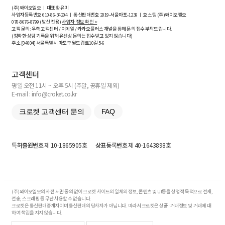
(주)와이오엘오 ㅣ 대표 황유미
사업자등록번호
610-86-34204
ㅣ 통신판매번호 2019-서울마포-1239 ㅣ 호스팅 (주)와이오엘오
070-8676-8799 (발신 전용)
사업자 정보 확인 >
고객 문의: 우측 고객센터 / 이메일 / 카카오플러스 채널을 통해 문의 접수 부탁드립니다.
(정확한 상담 기록을 위해 유선상 문의는 접수받고 있지 않습니다)
주소 [
04004
] 서울특별시 마포구 월드컵로10길
5-6
고객센터
평일 오전 11시 ~ 오후 5시 (주말, 공휴일 제외)
E-mail : info@croket.co.kr
크로켓 고객센터 문의
FAQ
특허출원번호
제 10-1865905호
상표등록번호
제 40-1643898호
(주)와이오엘오의 사전 서면 동의 없이 크로켓 사이트의 일체의 정보, 콘텐츠 및 UI등을 상업적 목적으로 전재,
전송, 스크래핑 등 무단 사용할 수 없습니다.
크로켓은 통신판매중개자이며 통신판매의 당사자가 아닙니다. 따라서 크로켓은 상품·거래정보 및 거래에 대
하여 책임을 지지 않습니다.