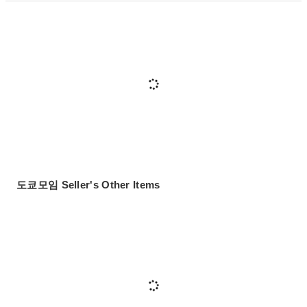
도쿄모임 Seller's Other Items