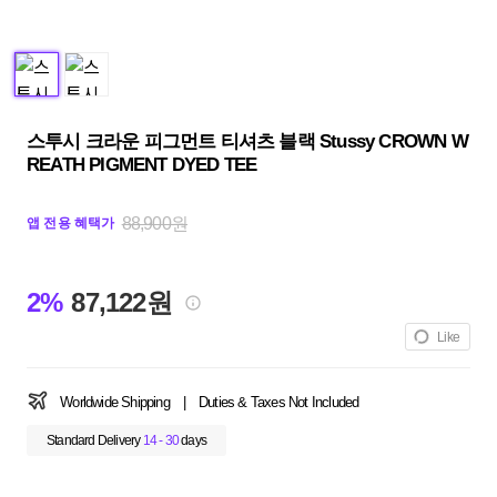
스투시 크라운 피그먼트 티셔츠 블랙 Stussy CROWN W
REATH PIGMENT DYED TEE
88,900원
앱 전용 혜택가
2%
87,122원
Like
Worldwide Shipping
|
Duties & Taxes Not Included
Standard Delivery
14 - 30
days