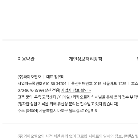
이용약관
개인정보처리방침
(주)와이오엘오 ㅣ 대표 황유미
사업자등록번호
610-86-34204
ㅣ 통신판매번호 2019-서울마포-1239 ㅣ 호
070-8676-8799 (발신 전용)
사업자 정보 확인 >
고객 문의: 우측 고객센터 / 이메일 / 카카오플러스 채널을 통해 문의 접수 부
(정확한 상담 기록을 위해 유선상 문의는 접수받고 있지 않습니다)
주소 [
04004
] 서울특별시 마포구 월드컵로10길
5-6
(주)와이오엘오의 사전 서면 동의 없이 크로켓 사이트의 일체의 정보, 콘텐츠 및 