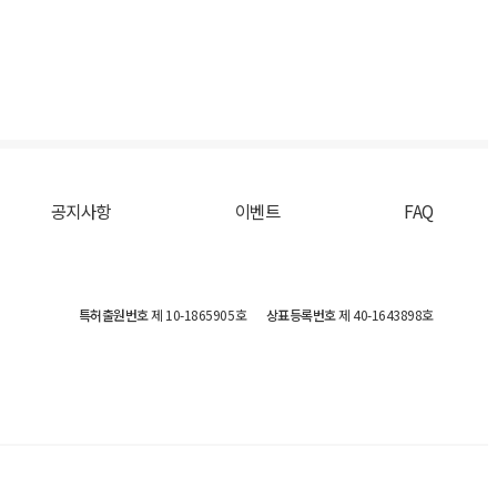
공지사항
이벤트
FAQ
특허출원번호
제 10-1865905호
상표등록번호
제 40-1643898호