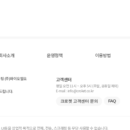
회사소개
운영정책
이용방법
스팅 (주)와이오엘오
고객센터
평일 오전 11시 ~ 오후 5시 (주말, 공휴일 제외)
E-mail : info@croket.co.kr
탁드립니다.
크로켓 고객센터 문의
FAQ
UI등을 상업적 목적으로 전재, 전송, 스크래핑 등 무단 사용할 수 없습니다.