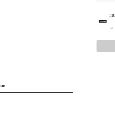
프
FRE
ion