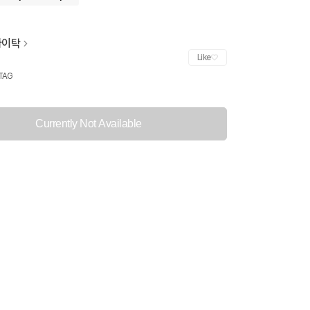
라이탁
Like
ITAG
Currently Not Available