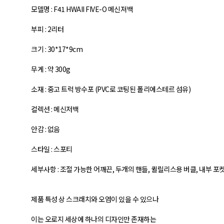
모델명 : F41 HWAII FIVE-O 메신져백
부피 : 2리터
크기 : 30*17*9cm
무게 : 약 300g
소재 : 중고 트럭 방수포 (PVC로 코팅된 폴리에스테르 섬유)
컬렉션 : 메신저백
안감 : 없음
스타일 : 스포티
세부사항 : 조절 가능한 어깨끈, 두개의 핸들, 퀼릴리스용 버클, 내부 포켓
제품 특성 상 스크래치와 오염이 있을 수 있으나
이는 오로지 세상에 하나의 디자인만 존재하는