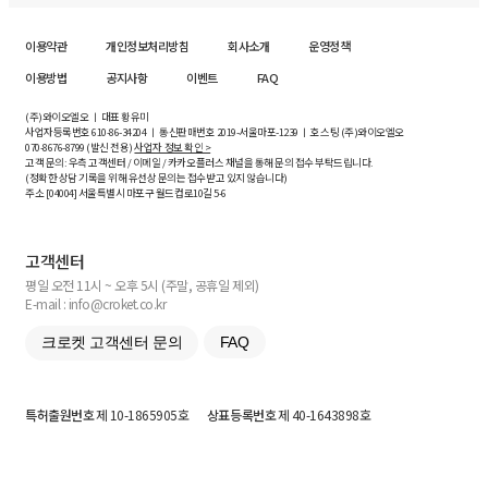
이용약관
개인정보처리방침
회사소개
운영정책
이용방법
공지사항
이벤트
FAQ
(주)와이오엘오 ㅣ 대표 황유미
사업자등록번호
610-86-34204
ㅣ 통신판매번호 2019-서울마포-1239 ㅣ 호스팅 (주)와이오엘오
070-8676-8799 (발신 전용)
사업자 정보 확인 >
고객 문의: 우측 고객센터 / 이메일 / 카카오플러스 채널을 통해 문의 접수 부탁드립니다.
(정확한 상담 기록을 위해 유선상 문의는 접수받고 있지 않습니다)
주소 [
04004
] 서울특별시 마포구 월드컵로10길
5-6
고객센터
평일 오전 11시 ~ 오후 5시 (주말, 공휴일 제외)
E-mail : info@croket.co.kr
크로켓 고객센터 문의
FAQ
특허출원번호
제 10-1865905호
상표등록번호
제 40-1643898호