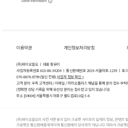
Seller Information
이용약관
개인정보처리방침
(주)와이오엘오 ㅣ 대표 황유미
사업자등록번호
610-86-34204
ㅣ 통신판매번호 2019-서울마포-1239 ㅣ 호
070-8676-8799 (발신 전용)
사업자 정보 확인 >
고객 문의: 우측 고객센터 / 이메일 / 카카오플러스 채널을 통해 문의 접수 부
(정확한 상담 기록을 위해 유선상 문의는 접수받고 있지 않습니다)
주소 [
04004
] 서울특별시 마포구 월드컵로10길
5-6
(주)와이오엘오의 사전 서면 동의 없이 크로켓 사이트의 일체의 정보, 콘텐츠 및 
크로켓은 통신판매중개자이며 통신판매의 당사자가 아닙니다. 따라서 크로켓은