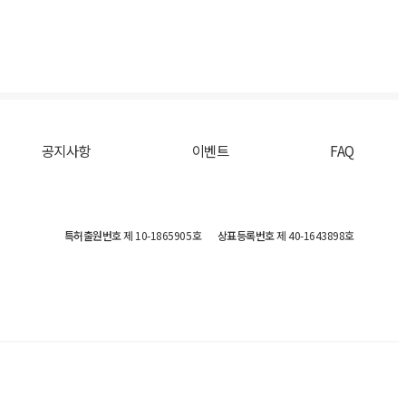
공지사항
이벤트
FAQ
특허출원번호
제 10-1865905호
상표등록번호
제 40-1643898호