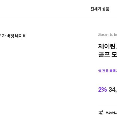
전세계상품
2 bought the it
제이린드
골프 모
앱 전용 혜택
2%
34
Worldw