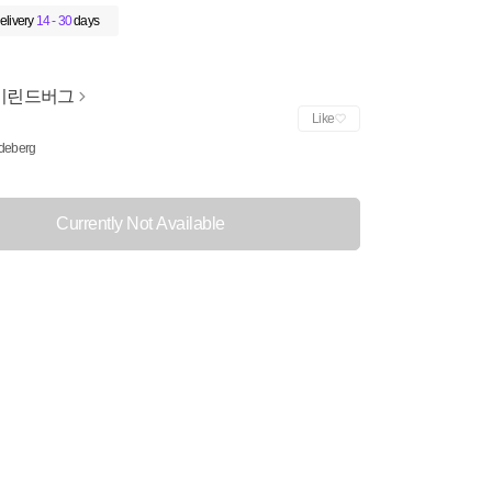
elivery
14 - 30
days
이린드버그
Like
ndeberg
Currently Not Available