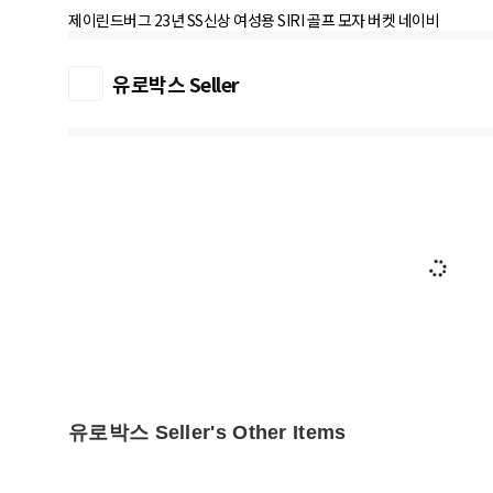
제이린드버그 23년 SS신상 여성용 SIRI 골프 모자 버켓 네이비
유로박스 Seller
유로박스 Seller's Other Items