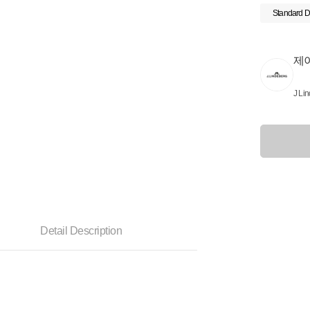
Standard D
제
J Li
Detail Description