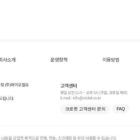
회사소개
운영정책
이용방법
스팅 (주)와이오엘오
고객센터
평일 오전 11시 ~ 오후 5시 (주말, 공휴일 제외)
E-mail : info@croket.co.kr
탁드립니다.
크로켓 고객센터 문의
FAQ
UI등을 상업적 목적으로 전재, 전송, 스크래핑 등 무단 사용할 수 없습니다.