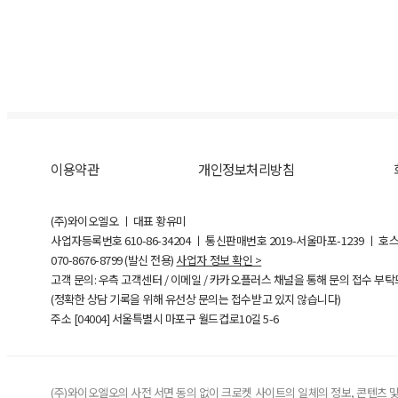
이용약관
개인정보처리방침
(주)와이오엘오 ㅣ 대표 황유미
사업자등록번호
610-86-34204
ㅣ 통신판매번호 2019-서울마포-1239 ㅣ 호
070-8676-8799 (발신 전용)
사업자 정보 확인 >
고객 문의: 우측 고객센터 / 이메일 / 카카오플러스 채널을 통해 문의 접수 부
(정확한 상담 기록을 위해 유선상 문의는 접수받고 있지 않습니다)
주소 [
04004
] 서울특별시 마포구 월드컵로10길
5-6
(주)와이오엘오의 사전 서면 동의 없이 크로켓 사이트의 일체의 정보, 콘텐츠 및 