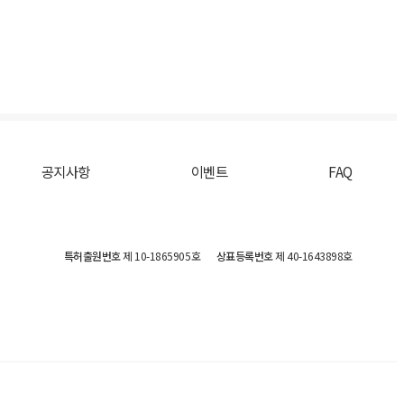
공지사항
이벤트
FAQ
특허출원번호
제 10-1865905호
상표등록번호
제 40-1643898호