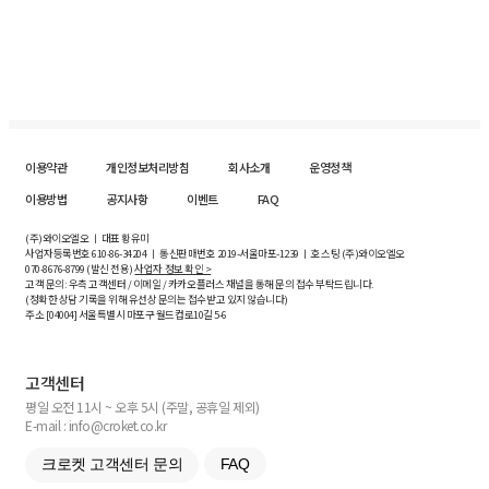
이용약관
개인정보처리방침
회사소개
운영정책
이용방법
공지사항
이벤트
FAQ
(주)와이오엘오 ㅣ 대표 황유미
사업자등록번호
610-86-34204
ㅣ 통신판매번호 2019-서울마포-1239 ㅣ 호스팅 (주)와이오엘오
070-8676-8799 (발신 전용)
사업자 정보 확인 >
고객 문의: 우측 고객센터 / 이메일 / 카카오플러스 채널을 통해 문의 접수 부탁드립니다.
(정확한 상담 기록을 위해 유선상 문의는 접수받고 있지 않습니다)
주소 [
04004
] 서울특별시 마포구 월드컵로10길
5-6
고객센터
평일 오전 11시 ~ 오후 5시 (주말, 공휴일 제외)
E-mail : info@croket.co.kr
크로켓 고객센터 문의
FAQ