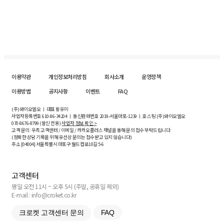
이용약관
개인정보처리방침
회사소개
운영정책
이용방법
공지사항
이벤트
FAQ
(주)와이오엘오 ㅣ 대표 황유미
사업자등록번호
610-86-34204
ㅣ 통신판매번호 2019-서울마포-1239 ㅣ 호스팅 (주)와이오엘오
070-8676-8799 (발신 전용)
사업자 정보 확인 >
고객 문의: 우측 고객센터 / 이메일 / 카카오플러스 채널을 통해 문의 접수 부탁드립니다.
(정확한 상담 기록을 위해 유선상 문의는 접수받고 있지 않습니다)
주소 [
04004
] 서울특별시 마포구 월드컵로10길
5-6
고객센터
평일 오전 11시 ~ 오후 5시 (주말, 공휴일 제외)
E-mail : info@croket.co.kr
크로켓 고객센터 문의
FAQ