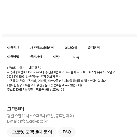
이용약관
개인정보처리방침
회사소개
운영정책
이용방법
공지사항
이벤트
FAQ
(주)와이오엘오 ㅣ 대표 황유미
사업자등록번호
610-86-34204
ㅣ 통신판매번호 2019-서울마포-1239 ㅣ 호스팅 (주)와이오엘오
070-8676-8799 (발신 전용)
사업자 정보 확인 >
고객 문의: 우측 고객센터 / 이메일 / 카카오플러스 채널을 통해 문의 접수 부탁드립니다.
(정확한 상담 기록을 위해 유선상 문의는 접수받고 있지 않습니다)
주소 [
04004
] 서울특별시 마포구 월드컵로10길
5-6
고객센터
평일 오전 11시 ~ 오후 5시 (주말, 공휴일 제외)
E-mail : info@croket.co.kr
크로켓 고객센터 문의
FAQ