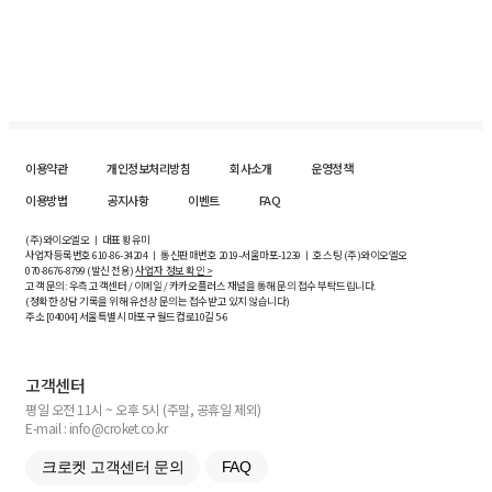
이용약관
개인정보처리방침
회사소개
운영정책
이용방법
공지사항
이벤트
FAQ
(주)와이오엘오 ㅣ 대표 황유미
사업자등록번호
610-86-34204
ㅣ 통신판매번호 2019-서울마포-1239 ㅣ 호스팅 (주)와이오엘오
070-8676-8799 (발신 전용)
사업자 정보 확인 >
고객 문의: 우측 고객센터 / 이메일 / 카카오플러스 채널을 통해 문의 접수 부탁드립니다.
(정확한 상담 기록을 위해 유선상 문의는 접수받고 있지 않습니다)
주소 [
04004
] 서울특별시 마포구 월드컵로10길
5-6
고객센터
평일 오전 11시 ~ 오후 5시 (주말, 공휴일 제외)
E-mail : info@croket.co.kr
크로켓 고객센터 문의
FAQ