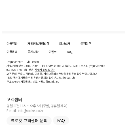
이용약관
개인정보처리방침
회사소개
운영정책
이용방법
공지사항
이벤트
FAQ
(주)와이오엘오 ㅣ 대표 황유미
사업자등록번호
610-86-34204
ㅣ 통신판매번호 2019-서울마포-1239 ㅣ 호스팅 (주)와이오엘오
070-8676-8799 (발신 전용)
사업자 정보 확인 >
고객 문의: 우측 고객센터 / 이메일 / 카카오플러스 채널을 통해 문의 접수 부탁드립니다.
(정확한 상담 기록을 위해 유선상 문의는 접수받고 있지 않습니다)
주소 [
04004
] 서울특별시 마포구 월드컵로10길
5-6
고객센터
평일 오전 11시 ~ 오후 5시 (주말, 공휴일 제외)
E-mail : info@croket.co.kr
크로켓 고객센터 문의
FAQ