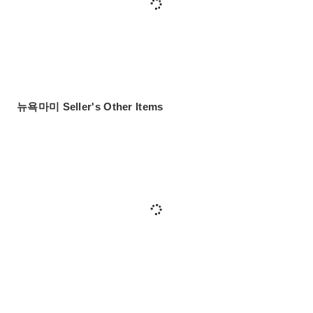
뉴욕마미 Seller's Other Items