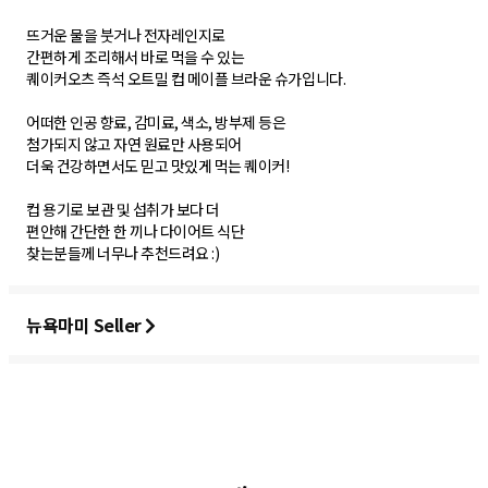
뜨거운 물을 붓거나 전자레인지로
간편하게 조리해서 바로 먹을 수 있는
퀘이커오츠 즉석 오트밀 컵 메이플 브라운 슈가입니다.
어떠한 인공 향료, 감미료, 색소, 방부제 등은
첨가되지 않고 자연 원료만 사용되어
더욱 건강하면서도 믿고 맛있게 먹는 퀘이커!
컵 용기로 보관 및 섭취가 보다 더
편안해 간단한 한 끼나 다이어트 식단
찾는분들께 너무나 추천드려요 :)
뉴욕마미 Seller