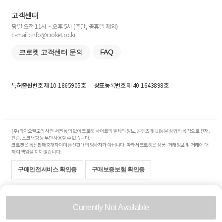
고객센터
평일 오전 11시 ~ 오후 5시 (주말, 공휴일 제외)
E-mail : info@croket.co.kr
크로켓 고객센터 문의
FAQ
특허출원번호
제 10-1865905호
상표등록번호
제 40-1643898호
(주)와이오엘오의 사전 서면 동의 없이 크로켓 사이트의 일체의 정보, 콘텐츠 및 UI등을 상업적 목적으로 전재,
전송, 스크래핑 등 무단 사용할 수 없습니다.
크로켓은 통신판매중개자이며 통신판매의 당사자가 아닙니다. 따라서 크로켓은 상품·거래정보 및 거래에 대
하여 책임을 지지 않습니다.
구매안전서비스 확인증
구매보증보험 확인증
Copyright© 2017-2026 YOLO Co, Ltd. All rights reserved.
Currently Not Available