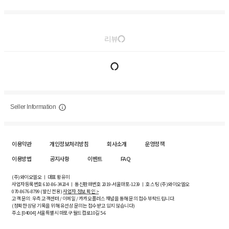
리뷰
Seller Information
이용약관
개인정보처리방침
회사소개
운영정책
이용방법
공지사항
이벤트
FAQ
(주)와이오엘오 ㅣ 대표 황유미
사업자등록번호
610-86-34204
ㅣ 통신판매번호 2019-서울마포-1239 ㅣ 호스팅 (주)와이오엘오
070-8676-8799 (발신 전용)
사업자 정보 확인 >
고객 문의: 우측 고객센터 / 이메일 / 카카오플러스 채널을 통해 문의 접수 부탁드립니다.
(정확한 상담 기록을 위해 유선상 문의는 접수받고 있지 않습니다)
주소 [
04004
] 서울특별시 마포구 월드컵로10길
5-6