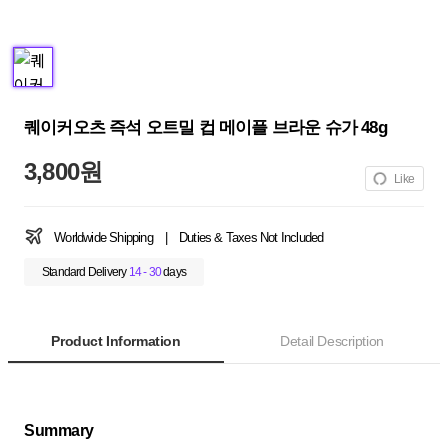
퀘이커오츠 즉석 오트밀 컵 메이플 브라운 슈가 48g
3,800원
Like
Worldwide Shipping
|
Duties & Taxes Not Included
Standard Delivery
14 - 30
days
Product Information
Detail Description